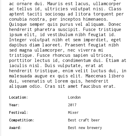
ac ornare dui. Mauris est lacus, ullamcorper
ac tellus id, ultricies volutpat nisi. Class
aptent taciti sociosqu ad litora torquent per
conubia nostra, per inceptos himenaeos.
Quisque semper quis purus vel aliquam. Donec
hendrerit pharetra suscipit. Fusce tristique
ipsum elit, id vestibulum nibh feugiat id.
Integer volutpat nibh et sem imperdiet, eget
dapibus diam laoreet. Praesent feugiat nibh
sed magna ullamcorper, nec viverra mi
tristique. Fusce rhoncus sapien ultrices,
porttitor lectus id, condimentum dui. Etiam at
iaculis nisl. Duis vulputate, erat at
hendrerit tristique, enim velit luctus dui, in
malesuada augue ex quis elit. Maecenas libero
dui, venenatis ut lorem quis, hendrerit
aliquam odio. Cras sit amet faucibus erat.
Location:
London
Year:
2017
Festival:
Mixer
Competition:
Best craft beer
Award:
Best new brewery