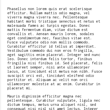
Phasellus non lorem quis erat scelerisque
efficitur. Nullam mattis odio magna, vel
viverra magna viverra nec. Pellentesque
habitant morbi tristique senectus et netus et
malesuada fames ac turpis egestas. Donec
mattis fermentum diam, vitae dictum est
convallis et. Aenean mauris lorem, sodales
eget condimentum nec, faucibus vitae est.
Fusce vulputate odio non mollis commodo.
Curabitur efficitur id tellus at imperdiet.
Vestibulum commodo dui non eros fringilla,
eget sagittis enim placerat. Integer sed nunc
leo. Donec interdum felis tortor, finibus
fringilla nisi finibus id. Sed placerat, felis
ut laoreet semper, nisi ante ullamcorper
lacus, at tincidunt elit metus non nibh. Fusce
suscipit orci est, tincidunt eleifend odio
porttitor et. Aliquam ac velit non orci
ullamcorper molestie at ac enim. Curabitur in
placerat mi.
Mauris dignissim efficitur magna nec
pellentesque. Curabitur vulputate, ligula nec
dictum tempus, metus urna aliquet nisl, sed
consequat nisi nisl sit amet lectus. Integer