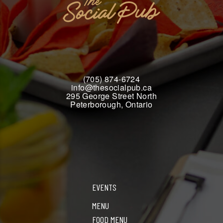
(705) 874-6724
info@thesocialpub.ca
295 George Street North
Peterborough, Ontario
EVENTS
MENU
FOOD MENU